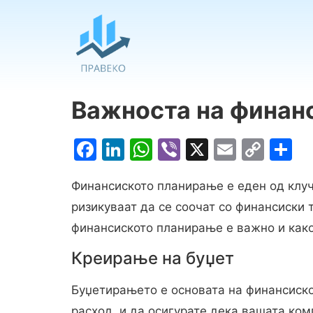
Важноста на финан
Facebook
LinkedIn
WhatsApp
Viber
X
Email
Cop
S
Link
Финансиското планирање е еден од клуч
ризикуваат да се соочат со финансиски 
финансиското планирање е важно и како
Креирање на буџет
Буџетирањето е основата на финансиско
расход, и да осигурате дека вашата ко