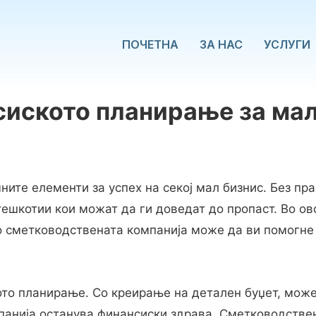
ПОЧЕТНА
ЗА НАС
УСЛУГИ
сиското планирање за мал
y
hare
ните елементи за успех на секој мал бизнис. Без п
тешкотии кои можат да ги доведат до пропаст. Во ово
 сметководствената компанија може да ви помогне 
то планирање. Со креирање на детален буџет, може
мпанија останува финансиски здрава. Сметководстве