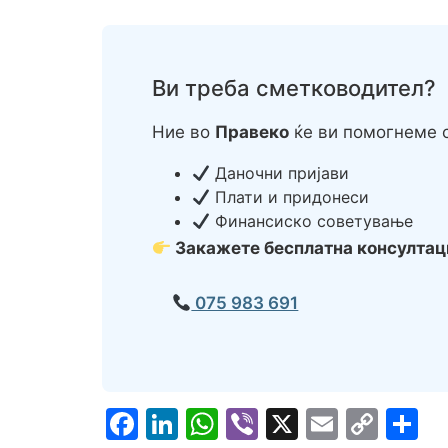
Ви треба сметководител?
Ние во
Правеко
ќе ви помогнеме с
Даночни пријави
Плати и придонеси
Финансиско советување
Закажете бесплатна консултац
075 983 691
Facebook
LinkedIn
WhatsApp
Viber
X
Email
Cop
S