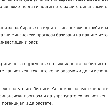
ќе ви помогне да ги постигнете вашите финансиски ц
учни за разбирање на идните финансиски потреби и
ални финансиски прогнози базирани на вашите исто
инвестиции и раст.
критично за одржување на ликвидноста на бизнисот
те вашиот кеш тек, што ќе ви овозможи да ги испол
пехот на малите бизниси. Со помош на сметководст
финансиски прогнози и да управувате со вашиот кеш
 потенцијал и да растете.