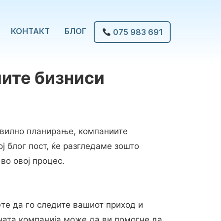
КОНТАКТ
БЛОГ
075 983 691
ите бизниси
равилно планирање, компаниите
ј блог пост, ќе разгледаме зошто
во овој процес.
те да го следите вашиот приход и
ната компанија може да ви помогне да